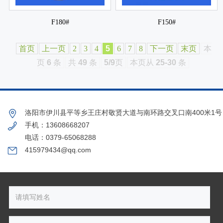
F180#
F150#
首页
上一页
2
3
4
5
6
7
8
下一页
末页
本
页
6
条
共
49
条
5/9
页
本页从
25-30
条
洛阳市伊川县平等乡王庄村敬贤大道与南环路交叉口南400米1号
手机：13608668207
电话：0379-65068288
415979434@qq.com