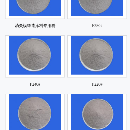
消失模铸造涂料专用粉
F280#
F240#
F220#